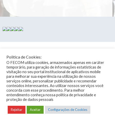
HORÁRIO DE ATENDIMENTO
Politica de Cookies:
DE SEGUNDA À QUINTA-FEIRA: DAS 8H AS 12H E DAS 13 AS 18H
O FECOM utiliza cookies, armazenados apenas em caráter
SEXTA-FEIRA: DAS 8H AS 12H E DAS 13H AS 17H
temporário, para geração de informações estatísticas de
(71) 33415743 - 33415668 - 33420272 - 33415346
visitação no seu portal institucional de aplicativos mobile
para melhorar sua experiência na utilização de nossos
serviços online, personalizar publicidade e recomendar
FECOM BAHIA
conteúdos interessantes. Ao utilizar nossos serviços você
AVENIDA TANCREDO NEVES, 2539, ED. CEO SALVADOR SHOPPING
concorda com esse procedimento. Para melhor
TORRE NOVA IORQUE, 25 ANDAR, SALAS 2501-2516 - CEP: 41.820-774,
SALVADOR - BAHIA
entendimento conheça nossa política de privacidade e
proteção de dados pessoais
Rejeitar
Aceitar
Configurações de Cookies