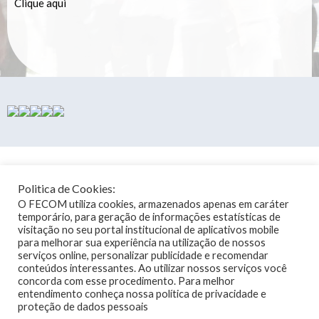
Clique aqui
HORÁRIO DE ATENDIMENTO
Politica de Cookies:
DE SEGUNDA À QUINTA-FEIRA: DAS 8H AS 12H E DAS 13 AS 18H
O FECOM utiliza cookies, armazenados apenas em caráter
SEXTA-FEIRA: DAS 8H AS 12H E DAS 13H AS 17H
temporário, para geração de informações estatísticas de
(71) 33415743 - 33415668 - 33420272 - 33415346
visitação no seu portal institucional de aplicativos mobile
para melhorar sua experiência na utilização de nossos
serviços online, personalizar publicidade e recomendar
FECOM BAHIA
conteúdos interessantes. Ao utilizar nossos serviços você
AVENIDA TANCREDO NEVES, 2539, ED. CEO SALVADOR SHOPPING
concorda com esse procedimento. Para melhor
TORRE NOVA IORQUE, 25 ANDAR, SALAS 2501-2516 - CEP: 41.820-774,
SALVADOR - BAHIA
entendimento conheça nossa política de privacidade e
proteção de dados pessoais